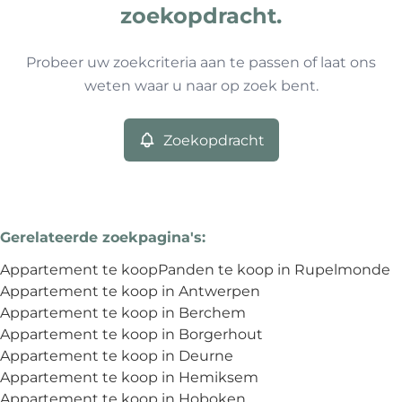
Type
zoekopdracht.
Appartement
Zoekopdracht
Sorteer op
Remove
Probeer uw zoekcriteria aan te passen of laat ons
weten waar u naar op zoek bent.
Meer criteria
Zoekopdracht
Min. budget
Gerelateerde zoekpagina's
:
Max. budget
Appartement te koop
Panden te koop in Rupelmonde
Appartement te koop in Antwerpen
Appartement te koop in Berchem
Appartement te koop in Borgerhout
Zoeken
Appartement te koop in Deurne
Appartement te koop in Hemiksem
Appartement te koop in Hoboken