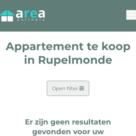
Ga naar hoofdinhoud
Appartement te koop
in Rupelmonde
Open filter
Gemeente
Rupelmonde (9150)
Er zijn geen resultaten
Remove
Kaartweergave
gevonden voor uw