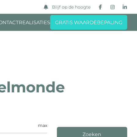
Blijf op de hoogte
ONTACT
REALISATIES
GRATIS WAARDEBEPALING
upelmonde
max
Zoeken