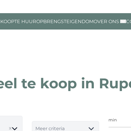
 KOOP
TE HUUR
OPBRENGSTEIGENDOM
OVER ONS
C
eel te koop in R
min
ve
Meer criteria