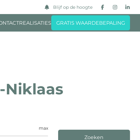
Blijf op de hoogte
ONTACT
REALISATIES
GRATIS WAARDEBEPALING
t-Niklaas
max
Zoeken