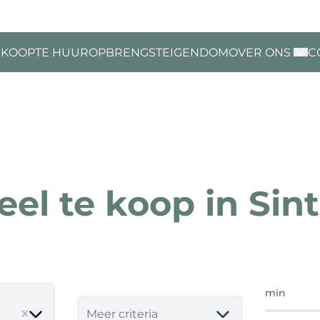
 KOOP
TE HUUR
OPBRENGSTEIGENDOM
OVER ONS
C
eel te koop in Sin
min
ve
Meer criteria