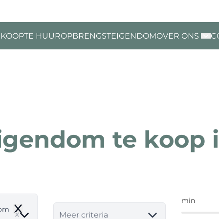
 KOOP
TE HUUR
OPBRENGSTEIGENDOM
OVER ONS
C
igendom te koop 
min
dom
Remove
Meer criteria