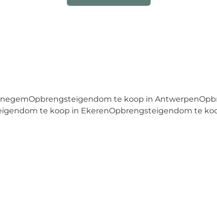
ijnegem
Opbrengsteigendom te koop in Antwerpen
Opbr
igendom te koop in Ekeren
Opbrengsteigendom te koop