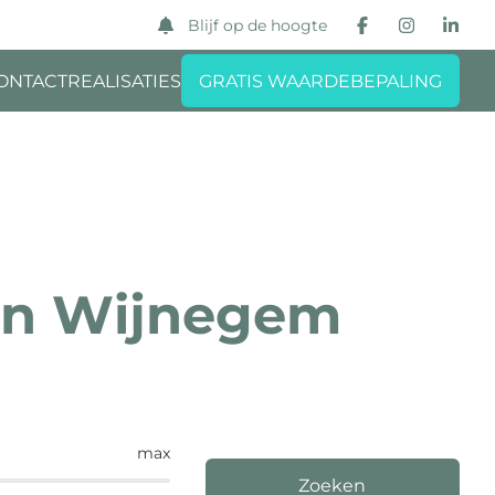
Blijf op de hoogte
ONTACT
REALISATIES
GRATIS WAARDEBEPALING
in Wijnegem
max
Zoeken