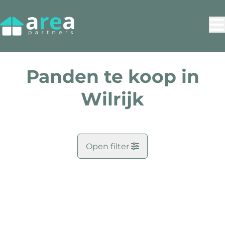
Ga naar hoofdinhoud
Panden te koop in
Wilrijk
Open filter
Gemeente
VERKOCHT
Wilrijk (2610)
Remove
Kaartweergave