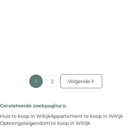
Ruime woning met tal van mogelijkheden!
2610 Wilrijk
(ref.
1561
)
Verkocht
1
2
Volgende
Gerelateerde zoekpagina's
:
Huis te koop in Wilrijk
Appartement te koop in Wilrijk
Opbrengsteigendom te koop in Wilrijk