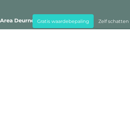
Area Deurne
Gratis waardebepaling
Zelf schatten
Boterlaarbaan 323
2100 Deurne
+32 3 284 60 60
info@area.be
BTW BE 0719.712.482
Area Hoboken
Kioskplaats 125
2660 Hoboken
+32 3 284 60 60
info@area.be
BTW BE 1006.478.631
Area Kempen
Kievitstraat 3