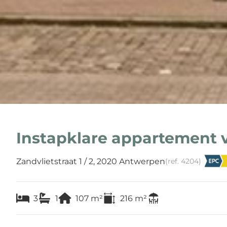
Instapklare appartement 
Zandvlietstraat 1 / 2, 2020 Antwerpen
(ref.
4204
)
3
1
107
m²
216
m²