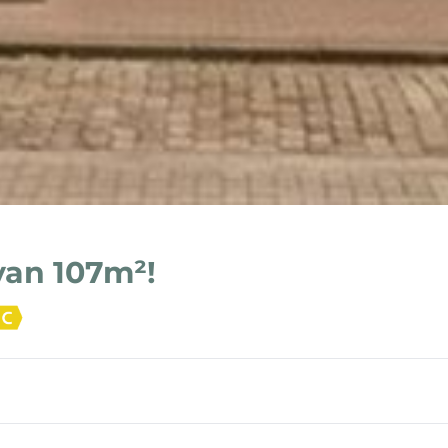
van 107m²!