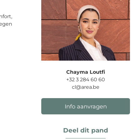
fort,
wegen
Chayma Loutfi
+32 3 284 60 60
cl@area.be
Info aanvragen
Deel dit pand