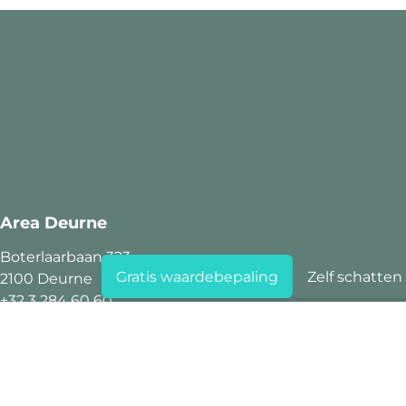
Area Deurne
Boterlaarbaan 323
Gratis waardebepaling
Zelf schatten
2100 Deurne
+32 3 284 60 60
info@area.be
BTW BE 0719.712.482
Area Hoboken
Kioskplaats 125