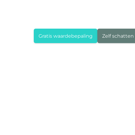
Gratis waardebepaling
Zelf schatten
Area Deurne
Boterlaarbaan 323