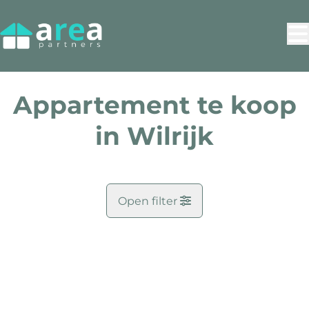
Ga naar hoofdinhoud
Appartement te koop
in Wilrijk
Open filter
Gemeente
Antwerpen (2610)
Remove
Kaartweergave
Zoekopdracht