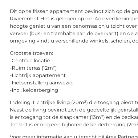
Dit op te frissen appartement bevindt zich op de 
Rivierenhof. Het is gelegen op de 14de verdieping
hoogte geniet u van een panormasich uitzicht over
vervoer (bus- en tramhalte aan de overkant) en de 
omgeving vindt u verschillende winkels, scholen, d
Grootste troeven:
-Centrale locatie
-Ruim terras (12m²)
-Lichtrijk appartement
-Fietsenstalling aanwezig
-Incl. kelderberging
Indeling: Lichtrijke living (20m²) die toegang biedt
Naast de living bevindt zich de gedeeltelijk geïnst
is er toegang tot de slaapkamer (13m²) en de badk
Tot slot is er nog een bijhorende kelderberging (2m²
Voor meer informatie kan u terecht bij Area Partner