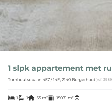
1 slpk appartement met ru
Turnhoutsebaan 457 / 14E, 2140 Borgerhout
(ref.
3989
1
1
55
m²
15071
m²