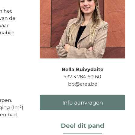
n het
 van de
baar
nabije
Bella Buivydaite
+32 3 284 60 60
bb@area.be
erpen.
Info aanvragen
ging (1m²)
 en bad.
Deel dit pand