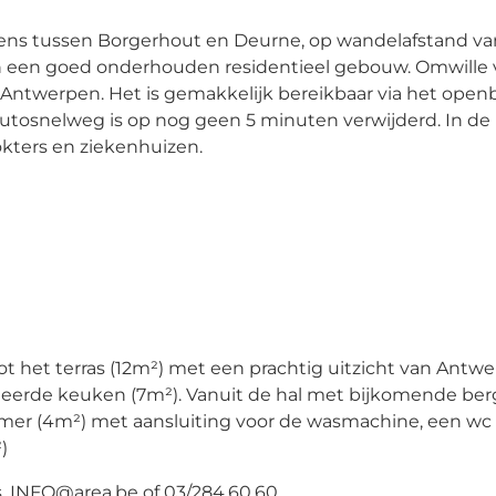
grens tussen Borgerhout en Deurne, op wandelafstand va
 in een goed onderhouden residentieel gebouw. Omwille
 Antwerpen. Het is gemakkelijk bereikbaar via het open
autosnelweg is op nog geen 5 minuten verwijderd. In de 
okters en ziekenhuizen.
 tot het terras (12m²) met een prachtig uitzicht van Antw
alleerde keuken (7m²). Vanuit de hal met bijkomende ber
amer (4m²) met aansluiting voor de wasmachine, een wc
)
s. INFO@area.be of 03/284.60.60