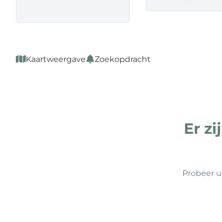
Remove
Kaartweergave
Zoekopdracht
Er z
Probeer u