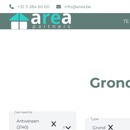
Ga naar hoofdinhoud
+32 3 284 60 60
info@area.be
TE
Grond
Gemeente
Type
Antwerpen
Remove
(2140)
Grond