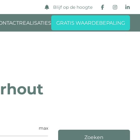
Blijf op de hoogte
ONTACT
REALISATIES
GRATIS WAARDEBEPALING
erhout
max
Zoeken