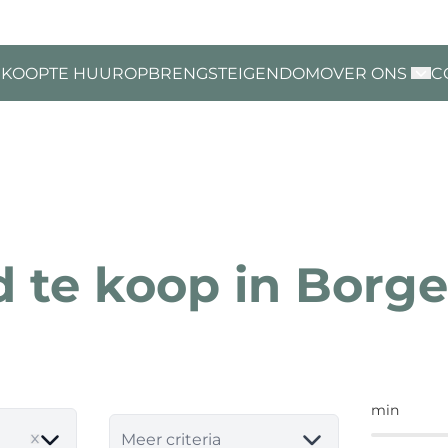
 KOOP
TE HUUR
OPBRENGSTEIGENDOM
OVER ONS
C
 te koop in Borg
min
Meer criteria