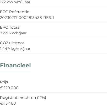
172 kWh/m² jaar
EPC Referentie
20230217-0002813438-RES-1
EPC Totaal
7.221 kWh/jaar
CO2 uitstoot
1.449 kg/m²/jaar
Financieel
Prijs
€ 129.000
Registratierechten (12%)
€ 15.480