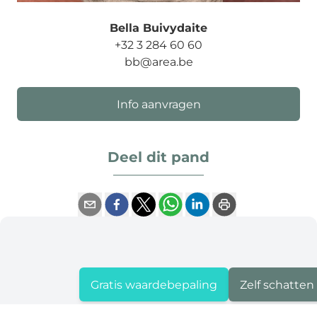
Bella Buivydaite
+32 3 284 60 60
bb@area.be
Info aanvragen
Deel dit pand
Gratis waardebepaling
Zelf schatten