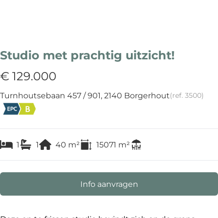
Studio met prachtig uitzicht!
€ 129.000
Turnhoutsebaan 457 / 901, 2140 Borgerhout
(ref.
3500
)
1
1
40
m²
15071
m²
Info aanvragen