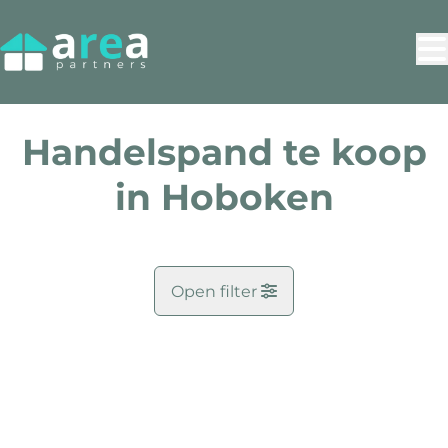
Ga naar hoofdinhoud
Handelspand te koop
in Hoboken
Open filter
Gemeente
Antwerpen (2660)
Remove
Kaartweergave
Zoekopdracht