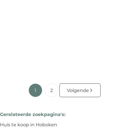
Instapklaar appartement!
Walstraat 1, 2660 Hoboken
(ref.
4120
)
€ 215.000
2
1
83
m²
200
m²
1
2
Volgende
Gerelateerde zoekpagina's
:
Huis te koop in Hoboken