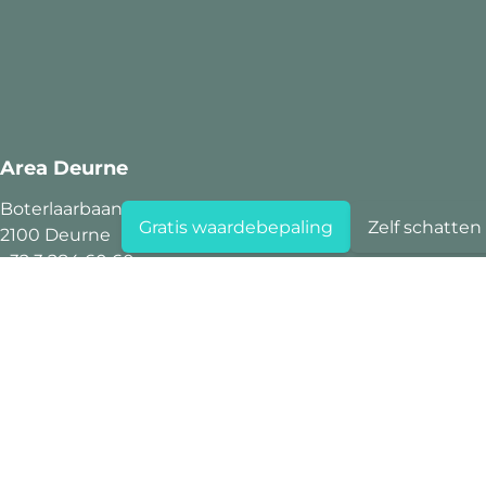
Area Deurne
Boterlaarbaan 323
Gratis waardebepaling
Zelf schatten
2100 Deurne
+32 3 284 60 60
info@area.be
BTW BE 0719.712.482
Area Hoboken
Kioskplaats 125
2660 Hoboken
+32 3 284 60 60
info@area.be
BTW BE 1006.478.631