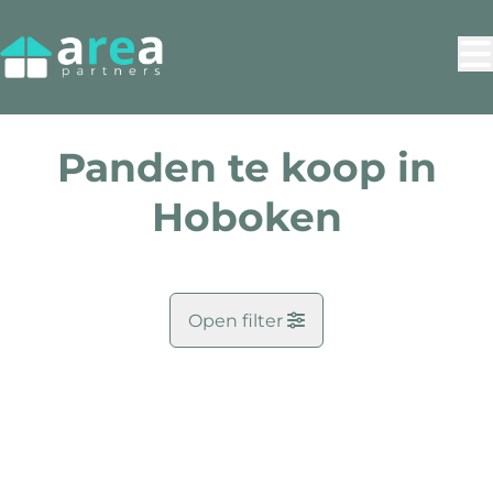
Ga naar hoofdinhoud
Panden te koop in
Hoboken
Open filter
Gemeente
NIEUW
Antwerpen (2660)
Remove
Kaartweergave
Zoekopdracht