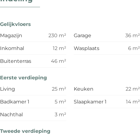
Gelijkvloers
Magazijn
230
m²
Garage
36
m²
Inkomhal
12
m²
Wasplaats
6
m²
Buitenterras
46
m²
Eerste verdieping
Living
25
m²
Keuken
22
m²
Badkamer 1
5
m²
Slaapkamer 1
14
m²
Nachthal
3
m²
Tweede verdieping