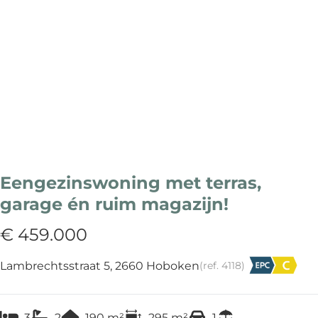
Eengezinswoning met terras,
garage én ruim magazijn!
€ 459.000
Lambrechtsstraat 5, 2660 Hoboken
(ref.
4118
)
3
2
190
m²
295
m²
1