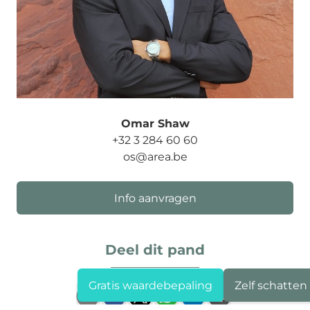
Omar Shaw
+32 3 284 60 60
os@area.be
Info aanvragen
Deel dit pand
Gratis waardebepaling
Zelf schatten