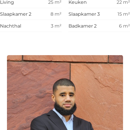
Living
25
m²
Keuken
22
m²
Slaapkamer 2
8
m²
Slaapkamer 3
15
m²
Nachthal
3
m²
Badkamer 2
6
m²