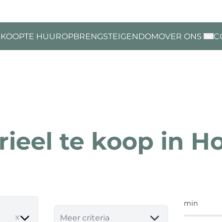
 KOOP
TE HUUR
OPBRENGSTEIGENDOM
OVER ONS
C
rieel te koop in 
min
ve
Meer criteria