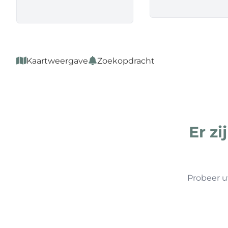
Kaartweergave
Zoekopdracht
Er z
Probeer u