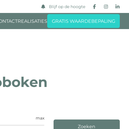
Blijf op de hoogte
ONTACT
REALISATIES
GRATIS WAARDEBEPALING
Hoboken
max
Zoeken