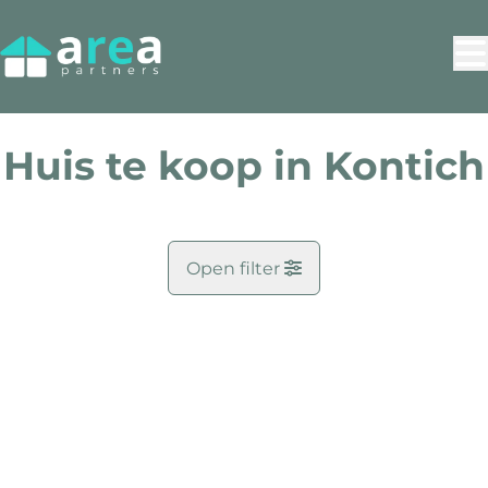
Ga naar hoofdinhoud
Huis te koop in Kontich
Open filter
Gemeente
OPTIE
Kontich (2550)
Remove
Kaartweergave
Zoekopdracht
1
resultaten
Sorteer op
Type
Huis