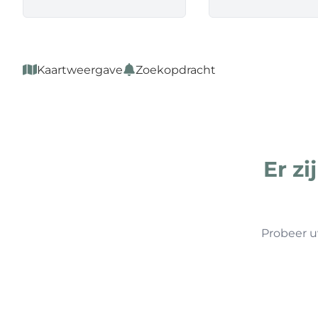
Kaartweergave
Zoekopdracht
Er z
Probeer u