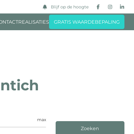
Blijf op de hoogte
ONTACT
REALISATIES
GRATIS WAARDEBEPALING
ntich
max
Zoeken