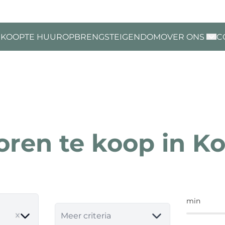
 KOOP
TE HUUR
OPBRENGSTEIGENDOM
OVER ONS
C
oren te koop in Ko
min
e
Meer criteria