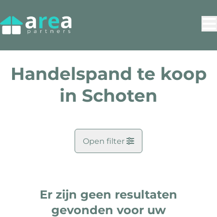
Ga naar hoofdinhoud
Handelspand te koop
in Schoten
Open filter
Gemeente
Schoten (2900)
Er zijn geen resultaten
Remove
Kaartweergave
Zoekopdracht
gevonden voor uw