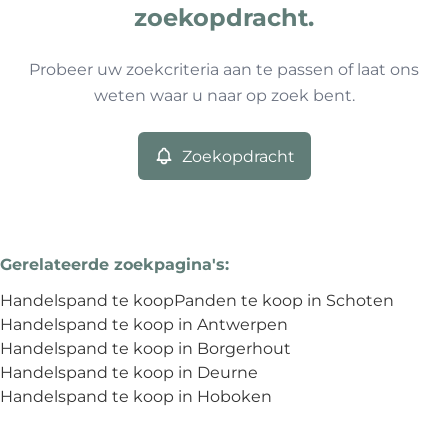
0
resultaten
Sorteer op
Type
zoekopdracht.
Handelspand
Remove
Probeer uw zoekcriteria aan te passen of laat ons
weten waar u naar op zoek bent.
Meer criteria
Zoekopdracht
Min. budget
Gerelateerde zoekpagina's
:
Max. budget
Handelspand te koop
Panden te koop in Schoten
Handelspand te koop in Antwerpen
Handelspand te koop in Borgerhout
Handelspand te koop in Deurne
Zoeken
Handelspand te koop in Hoboken