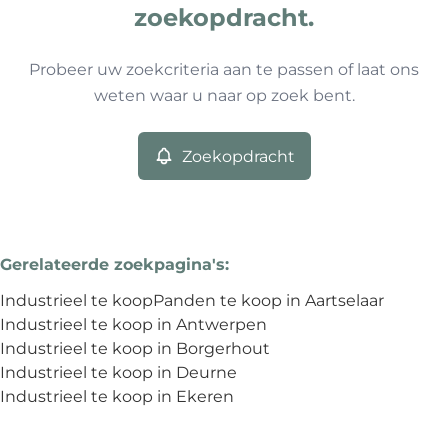
Type
zoekopdracht.
Industrieel
Zoekopdracht
Sorteer op
Remove
Probeer uw zoekcriteria aan te passen of laat ons
weten waar u naar op zoek bent.
Meer criteria
Zoekopdracht
Min. budget
Gerelateerde zoekpagina's
:
Max. budget
Industrieel te koop
Panden te koop in Aartselaar
Industrieel te koop in Antwerpen
Industrieel te koop in Borgerhout
Industrieel te koop in Deurne
Zoeken
Industrieel te koop in Ekeren