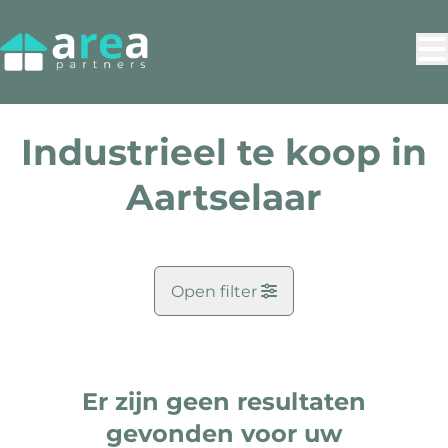
Ga naar hoofdinhoud
Industrieel te koop in
Aartselaar
Open filter
Gemeente
Aartselaar (2630)
Er zijn geen resultaten
Remove
Kaartweergave
gevonden voor uw