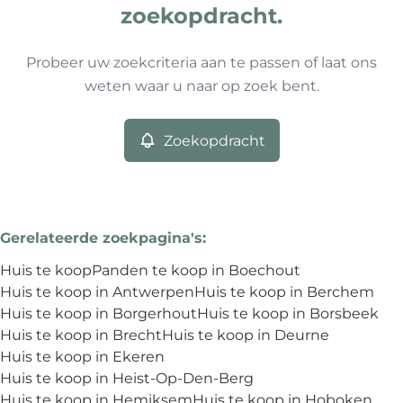
Type
zoekopdracht.
Huis
Zoekopdracht
Sorteer op
Remove
Probeer uw zoekcriteria aan te passen of laat ons
weten waar u naar op zoek bent.
Meer criteria
Zoekopdracht
Min. budget
Gerelateerde zoekpagina's
:
Max. budget
Huis te koop
Panden te koop in Boechout
Huis te koop in Antwerpen
Huis te koop in Berchem
Huis te koop in Borgerhout
Huis te koop in Borsbeek
Huis te koop in Brecht
Huis te koop in Deurne
Zoeken
Huis te koop in Ekeren
Huis te koop in Heist-Op-Den-Berg
Huis te koop in Hemiksem
Huis te koop in Hoboken