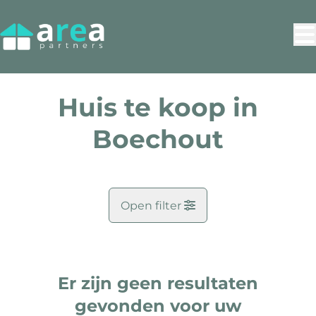
Ga naar hoofdinhoud
Huis te koop in
Boechout
Open filter
Gemeente
Boechout (2530)
Er zijn geen resultaten
Remove
Kaartweergave
gevonden voor uw