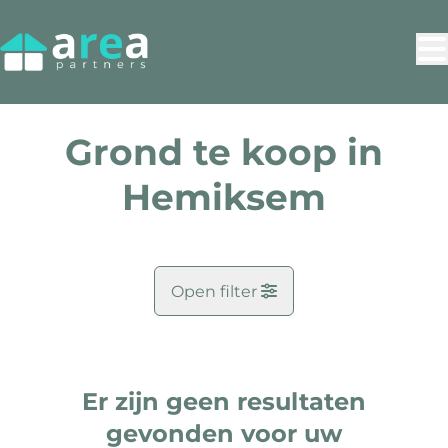
Ga naar hoofdinhoud
Grond te koop in
Hemiksem
Open filter
Gemeente
Hemiksem (2620)
Er zijn geen resultaten
Remove
Kaartweergave
gevonden voor uw