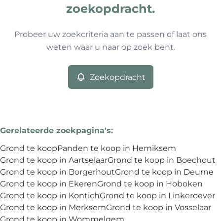
Type
zoekopdracht.
Grond
Zoekopdracht
Sorteer op
Remove
Probeer uw zoekcriteria aan te passen of laat ons
weten waar u naar op zoek bent.
Meer criteria
Zoekopdracht
Min. budget
Gerelateerde zoekpagina's
:
Max. budget
Grond te koop
Panden te koop in Hemiksem
Grond te koop in Aartselaar
Grond te koop in Boechout
Grond te koop in Borgerhout
Grond te koop in Deurne
Grond te koop in Ekeren
Grond te koop in Hoboken
Zoeken
Grond te koop in Kontich
Grond te koop in Linkeroever
Grond te koop in Merksem
Grond te koop in Vosselaar
Grond te koop in Wommelgem