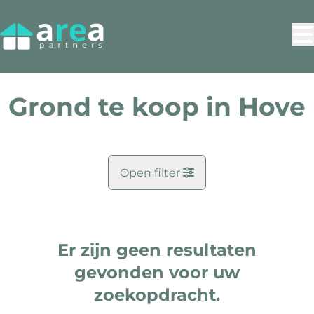
Ga naar hoofdinhoud
Grond te koop in Hove
Open filter
Gemeente
Hove (2540)
Er zijn geen resultaten
Remove
Kaartweergave
gevonden voor uw
Type
zoekopdracht.
Grond
Zoekopdracht
Sorteer op