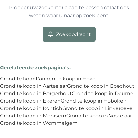
Remove
Probeer uw zoekcriteria aan te passen of laat ons
weten waar u naar op zoek bent.
Meer criteria
Zoekopdracht
Min. budget
Gerelateerde zoekpagina's
:
Max. budget
Grond te koop
Panden te koop in Hove
Grond te koop in Aartselaar
Grond te koop in Boechout
Grond te koop in Borgerhout
Grond te koop in Deurne
Grond te koop in Ekeren
Grond te koop in Hoboken
Zoeken
Grond te koop in Kontich
Grond te koop in Linkeroever
Grond te koop in Merksem
Grond te koop in Vosselaar
Grond te koop in Wommelgem