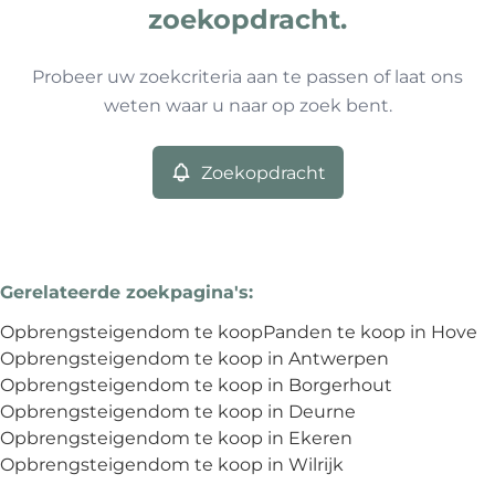
Type
zoekopdracht.
Opbrengsteigendom
Zoekopdracht
Sorteer op
Remove
Probeer uw zoekcriteria aan te passen of laat ons
weten waar u naar op zoek bent.
Meer criteria
Zoekopdracht
Min. budget
Gerelateerde zoekpagina's
:
Max. budget
Opbrengsteigendom te koop
Panden te koop in Hove
Opbrengsteigendom te koop in Antwerpen
Opbrengsteigendom te koop in Borgerhout
Opbrengsteigendom te koop in Deurne
Zoeken
Opbrengsteigendom te koop in Ekeren
Opbrengsteigendom te koop in Wilrijk