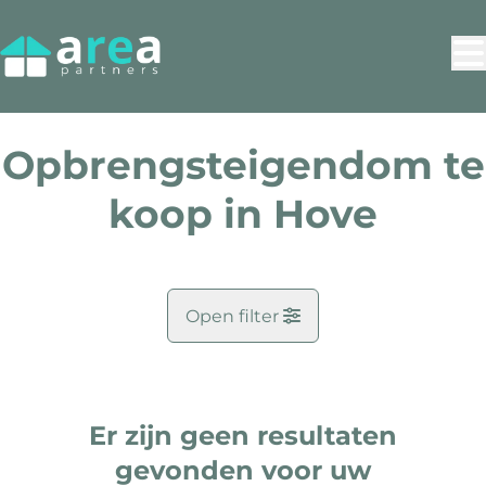
Ga naar hoofdinhoud
Opbrengsteigendom te
koop in Hove
Open filter
Gemeente
Hove (2540)
Er zijn geen resultaten
Remove
Kaartweergave
gevonden voor uw