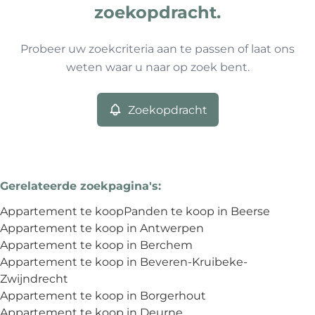
0
resultaten
Sorteer op
Type
zoekopdracht.
Appartement
Remove
Probeer uw zoekcriteria aan te passen of laat ons
weten waar u naar op zoek bent.
Meer criteria
Zoekopdracht
Min. budget
Gerelateerde zoekpagina's
:
Max. budget
Appartement te koop
Panden te koop in Beerse
Appartement te koop in Antwerpen
Appartement te koop in Berchem
Appartement te koop in Beveren-Kruibeke-
Zoeken
Zwijndrecht
Appartement te koop in Borgerhout
Appartement te koop in Deurne