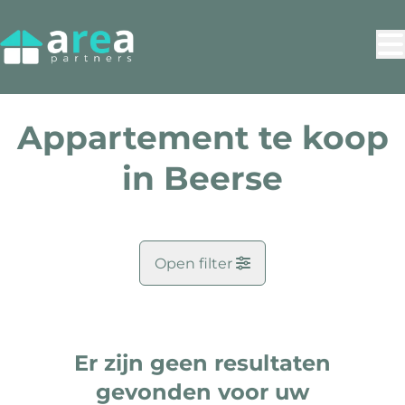
Ga naar hoofdinhoud
Appartement te koop
in Beerse
Open filter
Gemeente
Beerse (2340)
Er zijn geen resultaten
Remove
Kaartweergave
Zoekopdracht
gevonden voor uw