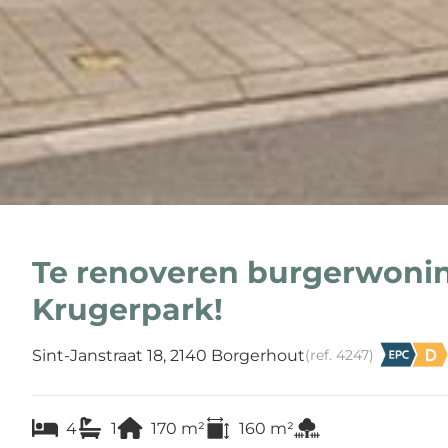
Te renoveren burgerwonin
Krugerpark!
Sint-Janstraat 18, 2140 Borgerhout
(ref.
4247
)
4
1
170
m²
160
m²