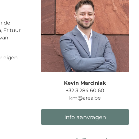
n de
, Frituur
 van
r eigen
Kevin Marciniak
+32 3 284 60 60
km@area.be
Info aanvragen