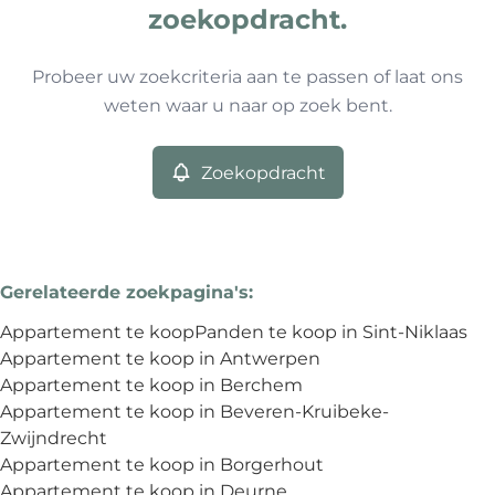
0
resultaten
Sorteer op
Type
zoekopdracht.
Appartement
Remove
Probeer uw zoekcriteria aan te passen of laat ons
weten waar u naar op zoek bent.
Meer criteria
Zoekopdracht
Min. budget
Gerelateerde zoekpagina's
:
Max. budget
Appartement te koop
Panden te koop in Sint-Niklaas
Appartement te koop in Antwerpen
Appartement te koop in Berchem
Appartement te koop in Beveren-Kruibeke-
Zoeken
Zwijndrecht
Appartement te koop in Borgerhout
Appartement te koop in Deurne