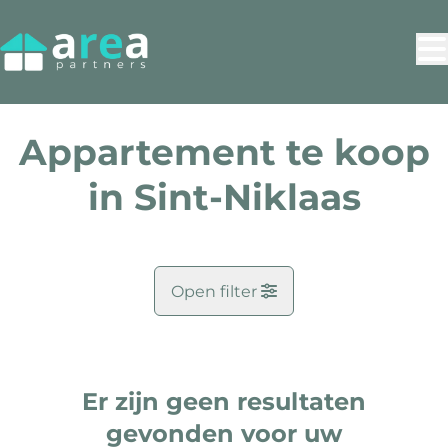
Ga naar hoofdinhoud
Appartement te koop
in Sint-Niklaas
Open filter
Gemeente
Sint-Niklaas (9100)
Er zijn geen resultaten
Remove
Kaartweergave
Zoekopdracht
gevonden voor uw